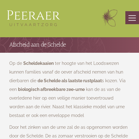
Peeraer
UITVAARTZORG
Home
Afscheid aan de Schelde
Startpagina
Rouwberichten
Op de
Scheldekaaien
ter hoogte van het Loodswezen
kunnen families vanaf de oever afscheid nemen van hun
Aula voor plechtigheden
dierbaren die
de Schelde als laatste rustplaat
s kozen. Via
Bloemen
een
biologisch afbreekbare zee-urne
kan de as van de
Herinneringswinkel
overledene hier op een veilige manier toevertrouwd
Privaat rouwcentrum
worden aan de rivier. Naast het klassieke model van urne
bestaat er ook een enveloppe model
Koffiezaal
Door het zinken van de urne zal de as opgenomen worden
Rouwdrukwerk
door de Schelde. De as zomaar verstrooien op de Schelde