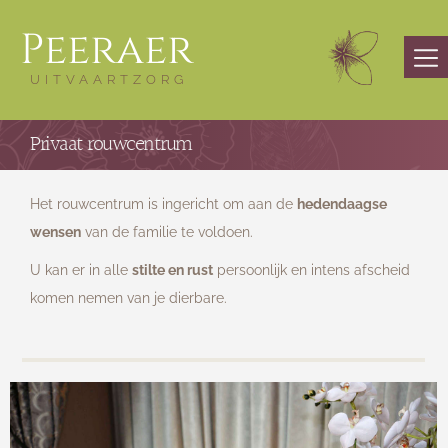
Peeraer
UITVAARTZORG
Home
Privaat rouwcentrum
Startpagina
Rouwberichten
Het rouwcentrum is ingericht om aan de
hedendaagse
wensen
van de familie te voldoen.
Aula voor plechtigheden
U kan er in alle
stilte en rust
persoonlijk en intens afscheid
Bloemen
komen nemen van je dierbare.
Herinneringswinkel
Privaat rouwcentrum
Koffiezaal
Rouwdrukwerk