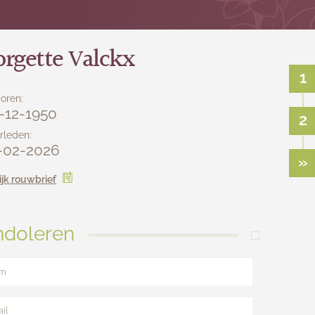
rgette Valckx
1
oren:
-12-1950
2
rleden:
-02-2026
»
ijk rouwbrief
doleren