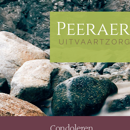
Peeraer
UITVAARTZOR
Condoleren