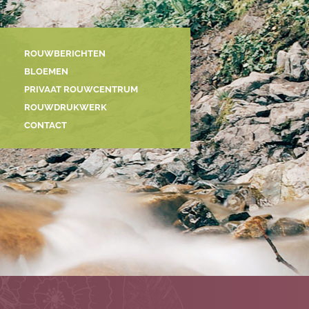
ROUWBERICHTEN
BLOEMEN
PRIVAAT ROUWCENTRUM
ROUWDRUKWERK
CONTACT