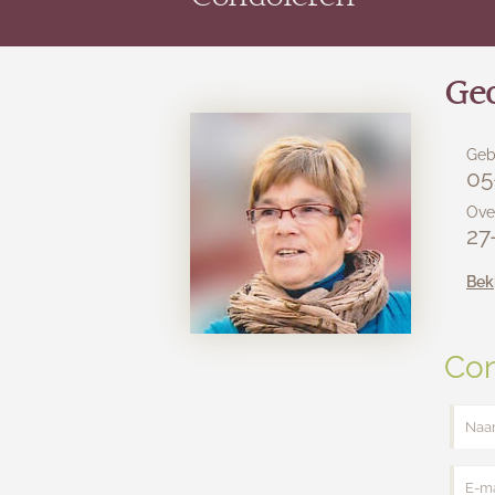
Geo
Geb
05
Ove
27
Bek
Con