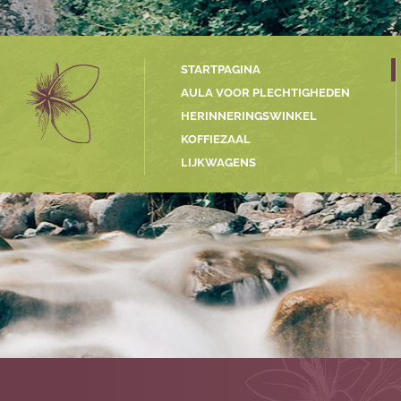
STARTPAGINA
AULA VOOR PLECHTIGHEDEN
HERINNERINGSWINKEL
G
KOFFIEZAAL
LIJKWAGENS