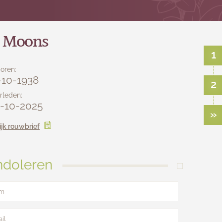
a Moons
1
oren:
-10-1938
2
rleden:
-10-2025
»
ijk rouwbrief
doleren