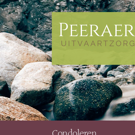
Peeraer
UITVAARTZOR
Condoleren