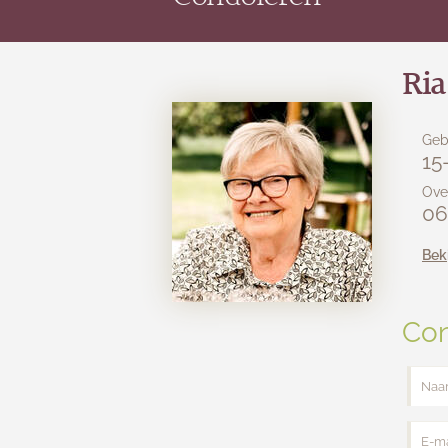
Ri
Geb
15
Ove
06
Bek
Con