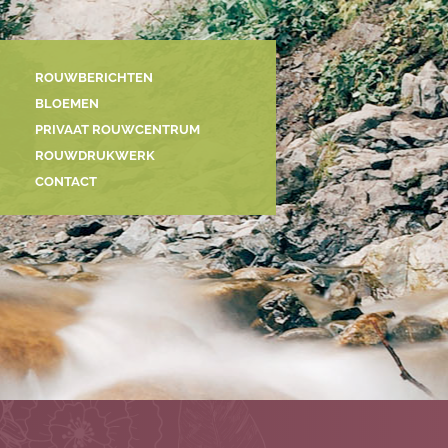
ROUWBERICHTEN
BLOEMEN
PRIVAAT ROUWCENTRUM
ROUWDRUKWERK
CONTACT