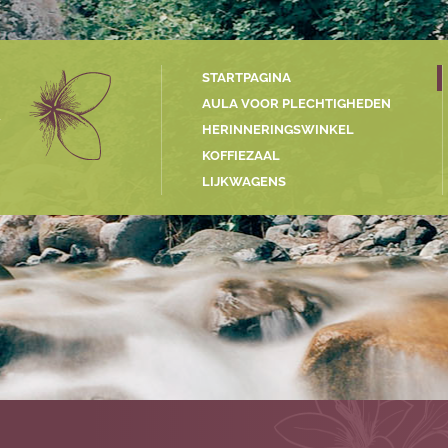
STARTPAGINA
AULA VOOR PLECHTIGHEDEN
HERINNERINGSWINKEL
G
KOFFIEZAAL
LIJKWAGENS