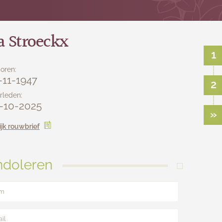
a Stroeckx
1
oren:
-11-1947
2
rleden:
-10-2025
»
ijk rouwbrief
doleren