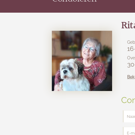
Rit
Geb
16
Ove
30
Bek
Con