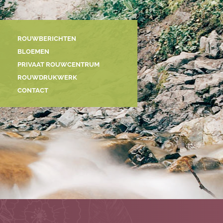
ROUWBERICHTEN
BLOEMEN
PRIVAAT ROUWCENTRUM
ROUWDRUKWERK
CONTACT