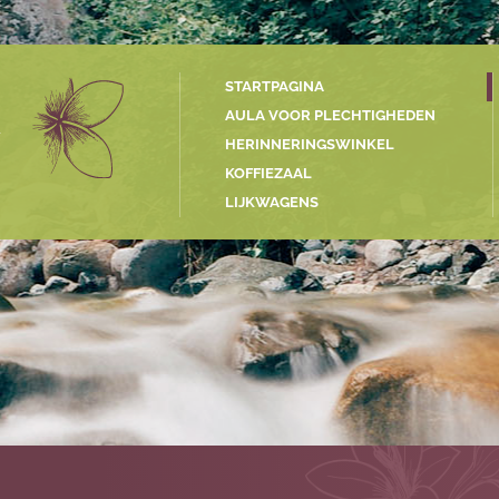
STARTPAGINA
AULA VOOR PLECHTIGHEDEN
HERINNERINGSWINKEL
G
KOFFIEZAAL
LIJKWAGENS