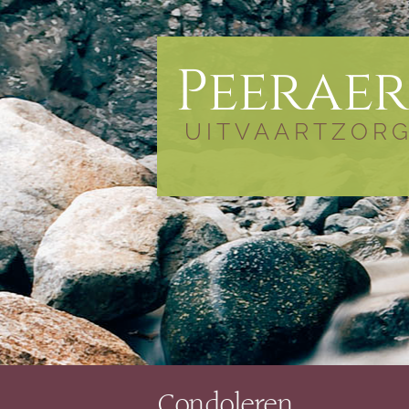
Peeraer
UITVAARTZOR
Condoleren