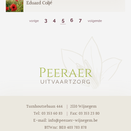
08-07-1953
08-04-2026
Eduard Coljé
3
4
5
6
7
25-03-1962
07-04-2026
vorige
volgende
Peeraer
UITVAARTZORG
Turnhoutsebaan 444
2110 Wijnegem
Tel: 03 353 60 83
Fax: 03 353 23 80
E-mail:
info@peeraer-wijnegem.be
BTWnr: BE0 403 783 878