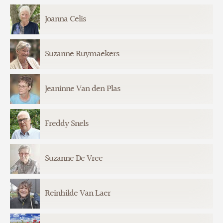
29-05-1935
22-04-2026
Joanna Celis
26-09-1937
25-04-2026
Suzanne Ruymaekers
25-09-1940
21-04-2026
Jeaninne Van den Plas
25-01-1957
18-04-2026
Freddy Snels
23-09-1950
14-04-2026
Suzanne De Vree
13-05-1936
13-04-2026
Reinhilde Van Laer