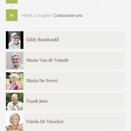
Lijkwagens
Contact
»
Heeft u vragen?
Contacteer ons
Eddy Roothoofd
10-08-1954
02-05-2026
Maria Van de Voorde
21-02-1937
02-05-2026
Maria De Swert
11-06-1939
30-04-2026
Frank Joris
30-11-1961
27-04-2026
Frieda De Visscher